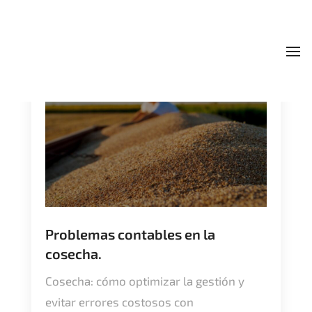
To
Problemas contables en la
cosecha.
Cosecha: cómo optimizar la gestión y
evitar errores costosos con