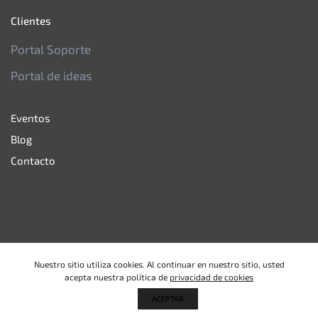
Clientes
Portal Soporte
Portal de ideas
Eventos
Blog
Contacto
Términos y condiciones
|
Política de Privacidad
|
Nuestro sitio utiliza cookies. Al continuar en nuestro sitio, usted
Política de Calidad
acepta nuestra política de
privacidad de cookies
ACEPTAR
© 2024
Pymediar