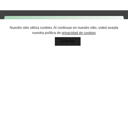
Nuestro sitio utiliza cookies. Al continuar en nuestro sitio, usted acepta
Sigamos en contacto por
nuestra política de
privacidad de cookies
email
ACEPTAR
RECIBÍ NUESTRAS NOVEDADES
Oficina central