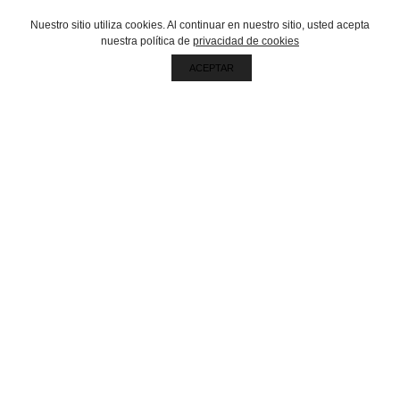
RECIBÍ NUESTRAS NOVEDADES
Nuestro sitio utiliza cookies. Al continuar en nuestro sitio, usted acepta
nuestra política de
privacidad de cookies
ACEPTAR
Oficina central
Galicia 76, Mar del Plata, Buenos Aires, Argentina
CP 7608
Soluciones
Albor Campo
Albor Cultivos