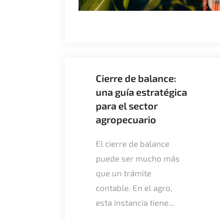
Cierre de balance:
una guía estratégica
para el sector
agropecuario
El cierre de balance
puede ser mucho más
que un trámite
contable. En el agro,
esta instancia tiene...