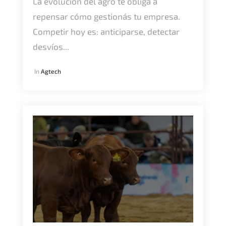
La evolución del agro te obliga a
repensar cómo gestionás tu empresa.
Competir hoy es: anticiparse, detectar
desvíos...
In
Agtech