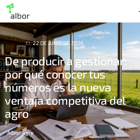
AGTECH
EL
22 DE JUNIO DE 2026
De producir a gestionar:
por qué conocer tus
números es la nueva
ventaja competitiva del
agro
Albor Agro