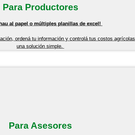
Para Productores
au al papel o múltiples planillas de
excel
!
zación,
ordená
tu información y
controlá
tus costos agrícola
una solución simple
.
Para Asesores