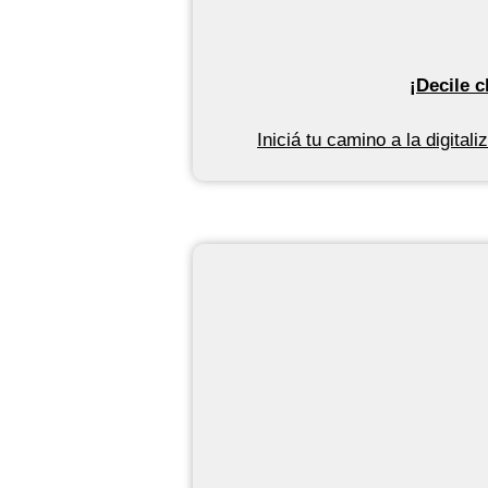
¡
Decile
ch
Iniciá
tu camino a la digitali