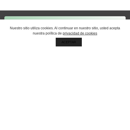
Nuestro sitio utiliza cookies. Al continuar en nuestro sitio, usted acepta
Sigamos en contacto por
nuestra política de
privacidad de cookies
email
ACEPTAR
RECIBÍ NUESTRAS NOVEDADES
Oficina central