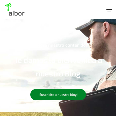
¡Explorá nuestro contenido!
Te damos la bienvenida a
nuestro Blog
¡Suscribite a nuestro blog!