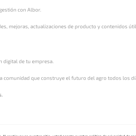
estión con Albor.
s, mejoras, actualizaciones de producto y contenidos útile
Nosotros
Partners
Quienes somos
Albor Argentina
 digital de tu empresa.
Trabajá con nosotros
Albor Paraguay
o
Alianzas estratégicas
Albor Uruguay
sta comunidad que construye el futuro del agro todos los dí
Albor Bolivia
s.
 de Calidad
s. Al continuar en nuestro sitio, usted acepta nuestra política de
privacidad de co