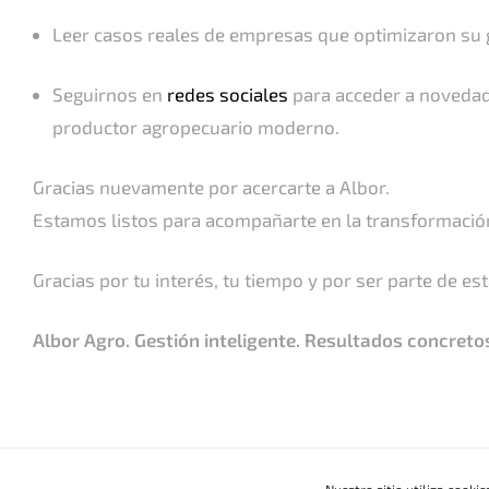
Leer casos reales de empresas que optimizaron su g
Seguirnos en
redes sociales
para acceder a novedade
productor agropecuario moderno.
Soluciones
Gracias nuevamente por acercarte a Albor.
Oficina central
Albor Campo
Estamos listos para acompañarte en la transformación
Albor Cultivos
Galicia 76, Mar del Plata,
Integraciones Albor Agr
Gracias por tu interés, tu tiempo y por ser parte de e
Buenos Aires, Argentina
Albor Analytics
CP 7608
Albor Agro. Gestión inteligente. Resultados concreto
Términos y condiciones
|
Política de Privacidad
|
Política
© 2024
Pymediar
Nuestro sitio utiliza cookie