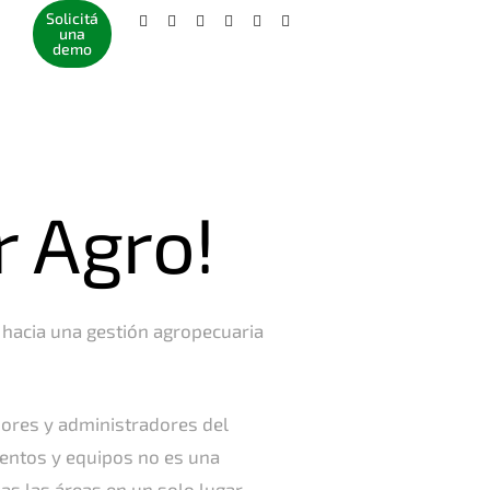
Solicitá
una
demo
r Agro!
 hacia una gestión agropecuaria
sores y administradores del
ientos y equipos no es una
as las áreas en un solo lugar.