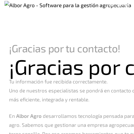
Soluciones
¡Gracias por tu contacto!
¡Gracias por 
Tu información fue recibida correctamente.
Uno de nuestros especialistas se pondrá en contacto 
más eficiente, integrada y rentable.
En
Albor Agro
desarrollamos tecnología pensada para s
agro. Sabemos que gestionar una empresa agropecuaria
tarea sencilla. Por eso creamos herramientas que te 