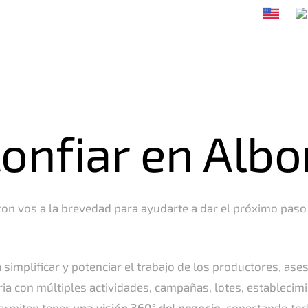
Nosotros
Partners
Eventos
Blog
Contacto
confiar en Albo
con vos a la brevedad para ayudarte a dar el próximo paso
implificar y potenciar el trabajo de los productores, ase
 con múltiples actividades, campañas, lotes, establecim
permiten tener
una visión 360° del negocio
, conectando tod