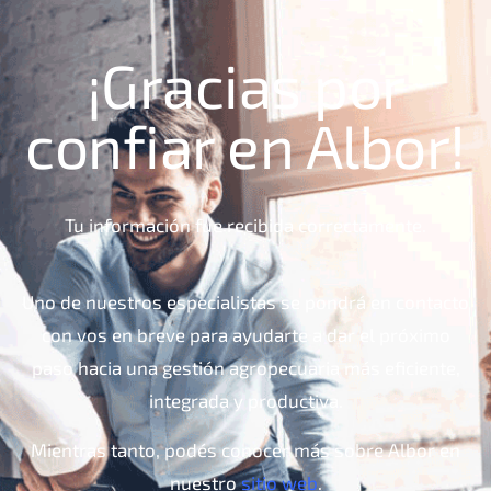
¡Gracias por
confiar en Albor!
Tu información fue recibida correctamente.
Uno de nuestros especialistas se pondrá en contacto
con vos en breve para ayudarte a dar el próximo
paso hacia una gestión agropecuaria más eficiente,
integrada y productiva.
Mientras tanto, podés conocer más sobre Albor en
nuestro
sitio web
.