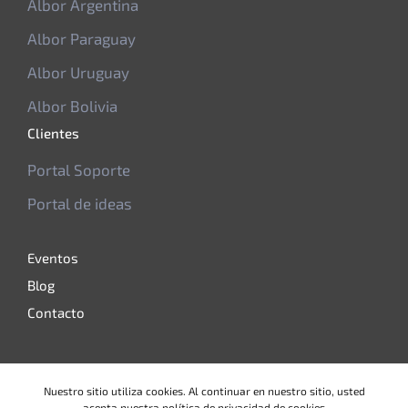
Albor Argentina
Albor Paraguay
Albor Uruguay
Albor Bolivia
Clientes
Portal Soporte
Portal de ideas
Eventos
Blog
Contacto
Términos y condiciones
|
Política de Privacidad
|
Nuestro sitio utiliza cookies. Al continuar en nuestro sitio, usted
Política de Calidad
acepta nuestra política de
privacidad de cookies